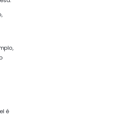
resa.
,
emplo,
o
el é
s