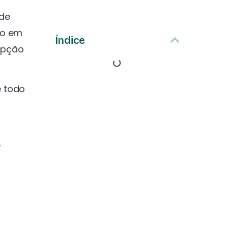
 de
vo em
Índice
opção
e todo
e