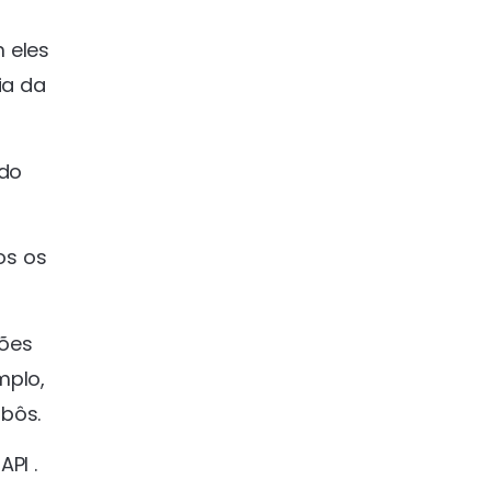
 eles
ia da
 do
os os
ções
mplo,
bôs.
PI .