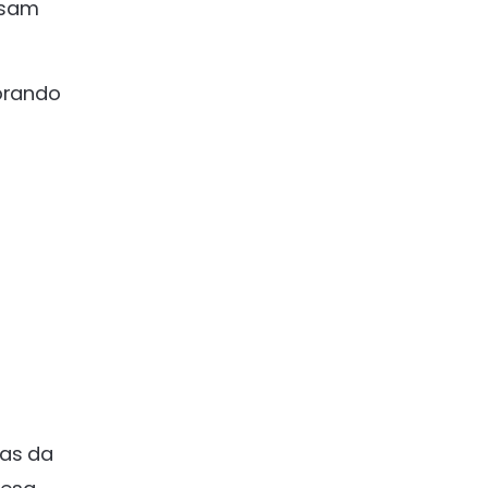
isam
orando
mas da