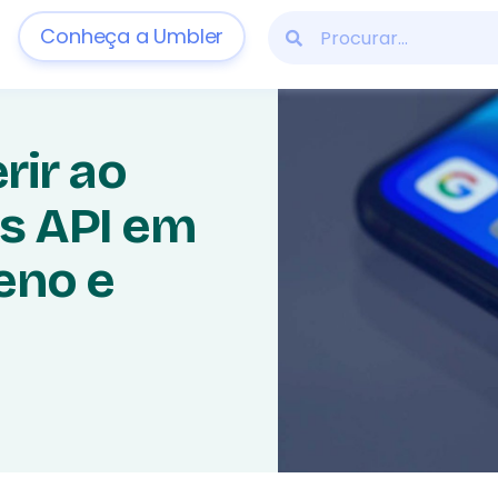
Conheça a Umbler
rir ao
s API em
eno e