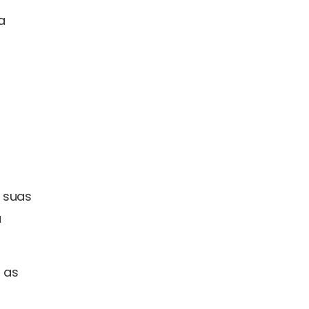
a
s suas
a
 as