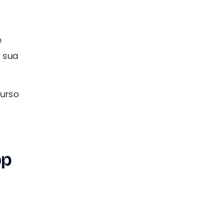
e
a sua
curso
pp