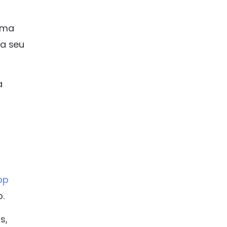
rma
 a seu
a
pp
o.
s,