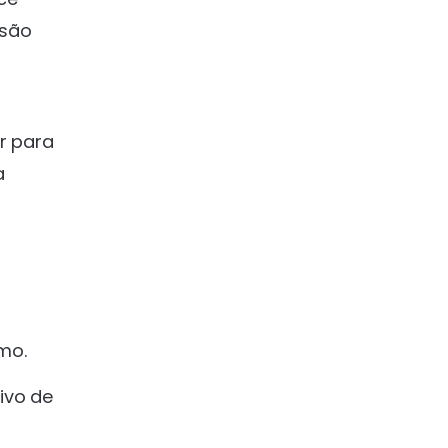
 são
r para
a
mo.
ivo de