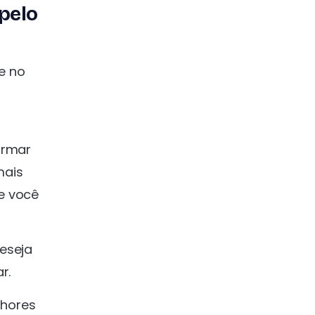
pelo
e no
irmar
mais
e você
deseja
ar.
lhores