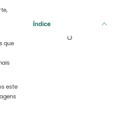
te,
Índice
s que
mais
s este
sagens