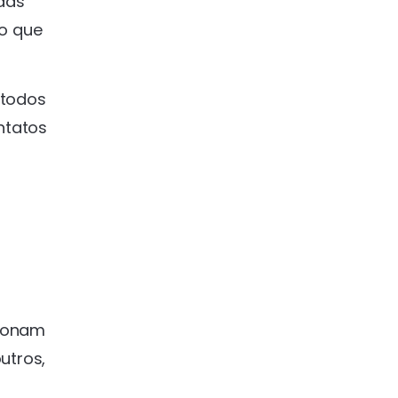
das
o que
 todos
ntatos
cionam
utros,