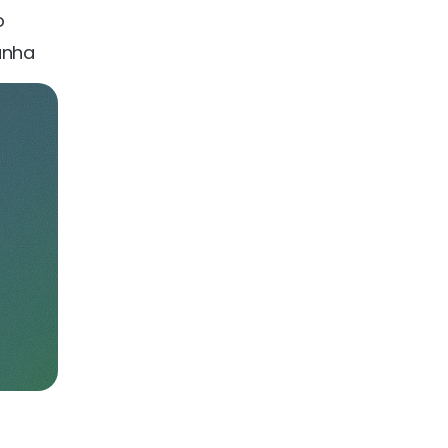
o
anha