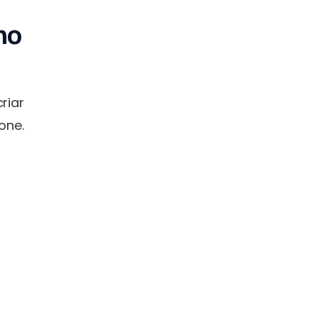
no
riar
one.