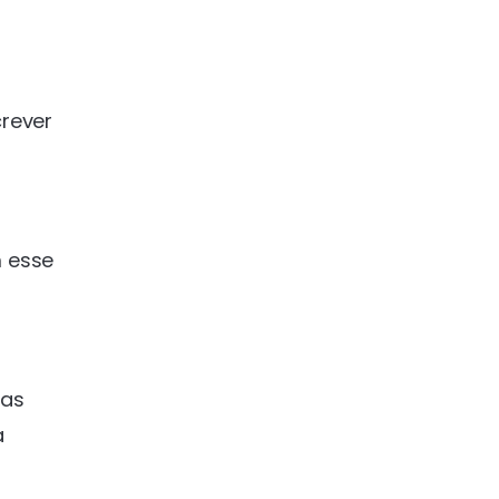
rever
 esse
tas
a