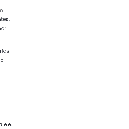
ém
tes.
por
rios
ra
 ele.