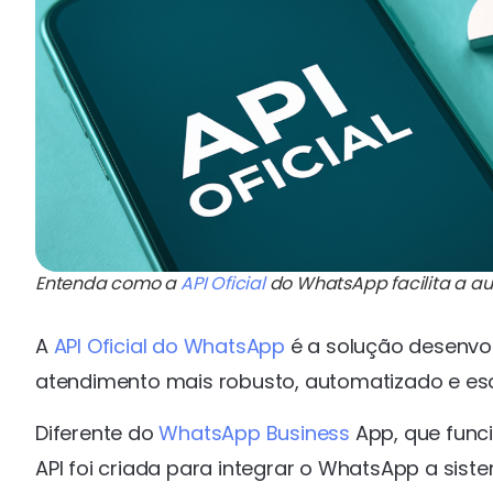
Entenda como a
API Oficial
do WhatsApp facilita a a
A
API Oficial do WhatsApp
é a solução desenvo
atendimento mais robusto, automatizado e esc
Diferente do
WhatsApp Business
App, que func
API foi criada para integrar o WhatsApp a sis