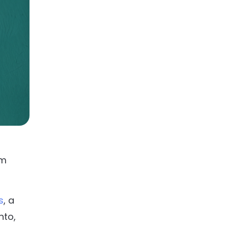
um
s
, a
nto,