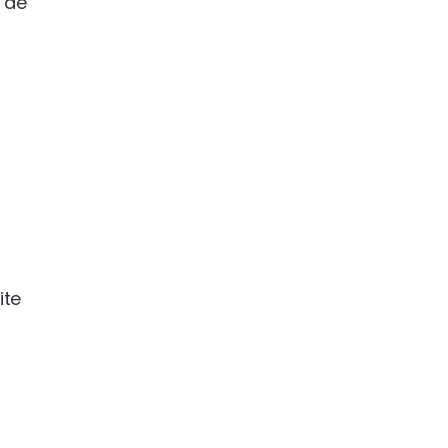
 de
ite