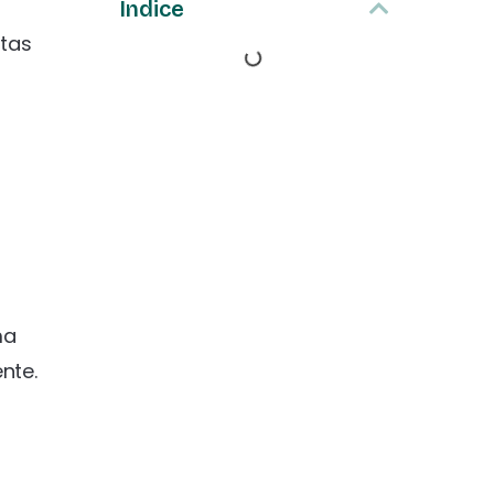
Índice
tas
ma
nte.