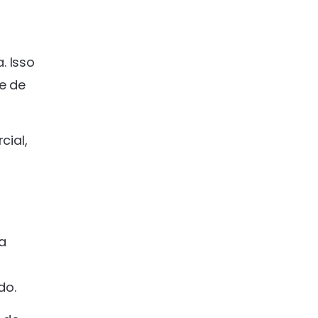
. Isso
e de
cial,
a
do.