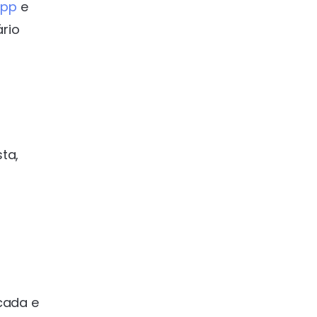
App
e
ário
ta,
icada e