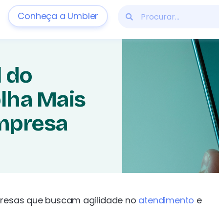
Conheça a Umbler
l do
lha Mais
mpresa
presas que buscam agilidade no
atendimento
e