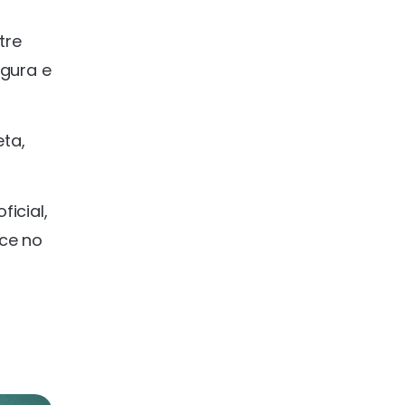
tre
egura e
eta,
icial,
ce no