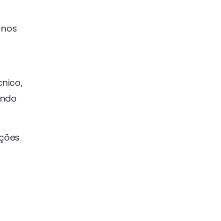
 nos
cnico,
indo
ações