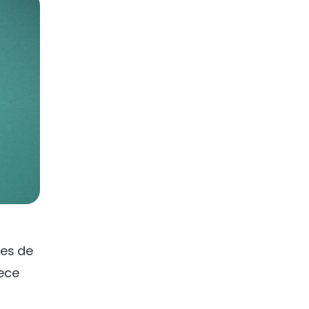
ões de
rece