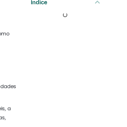
Índice
como
sidades
is, a
as,