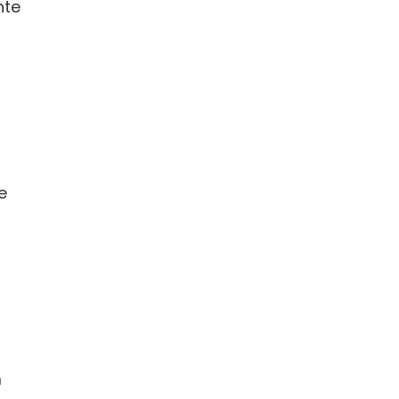
nte
e
m