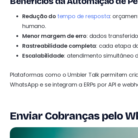
Benefícios da Automação de P
Redução do
tempo de resposta
: orçamen
humano.
Menor margem de erro
: dados transferid
Rastreabilidade completa
: cada etapa d
Escalabilidade
: atendimento simultâneo d
Plataformas como o Umbler Talk permitem cri
WhatsApp e se integram a ERPs por API e webho
Enviar Cobranças pelo 