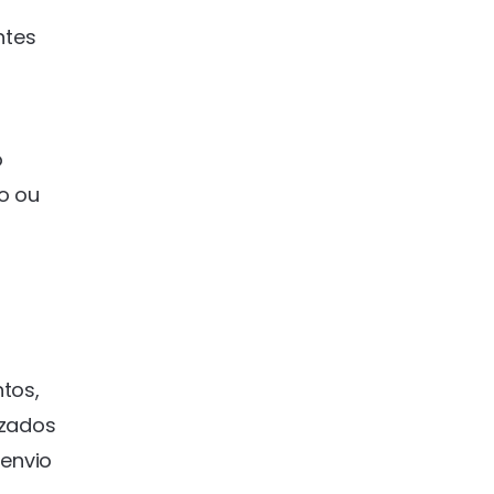
ntes
o
bo ou
ntos,
zados
 envio