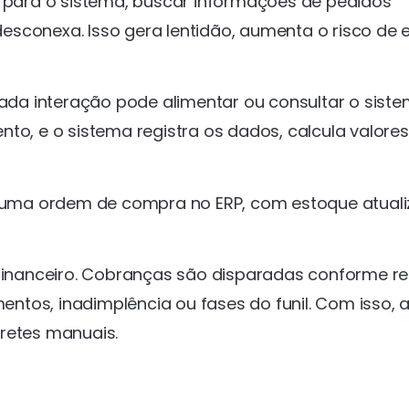
s para o sistema, buscar informações de pedidos
sconexa. Isso gera lentidão, aumenta o risco de 
da interação pode alimentar ou consultar o sist
to, e o sistema registra os dados, calcula valores
uma ordem de compra no ERP, com estoque atual
inanceiro. Cobranças são disparadas conforme r
tos, inadimplência ou fases do funil. Com isso, 
retes manuais.