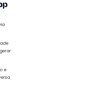
pp
via
dade
gerar
io e
versa