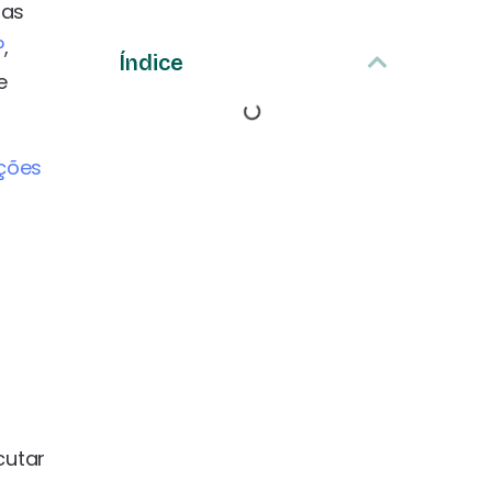
sas
P
,
Índice
e
ções
cutar