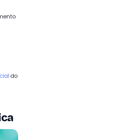
imento
cial
do
ica