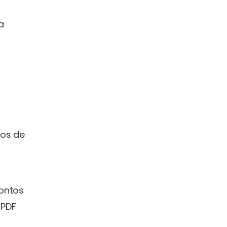
a
xos de
contos
 PDF