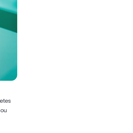
etes
 ou