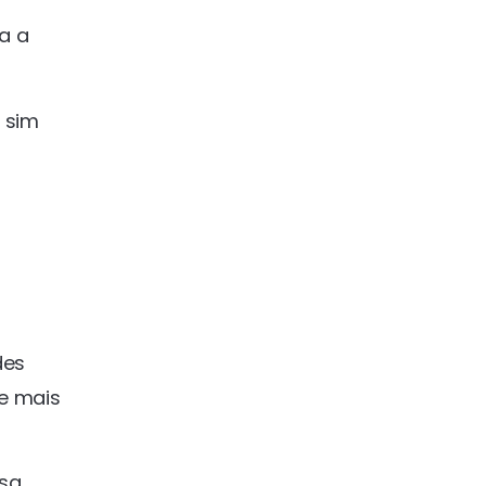
a a
 sim
des
se mais
esa