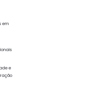
es em
ionais
ade e
gração