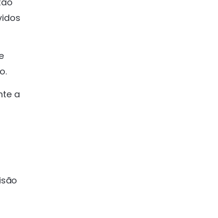
tão
vidos
e
o.
nte a
isão