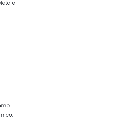
Meta e
como
mico.