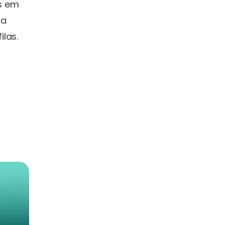
s em
ua
ilas.