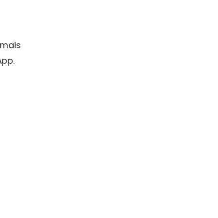
 mais
App.