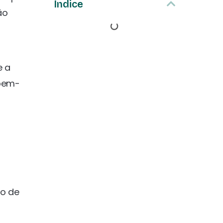
Índice
ão
a
e a
 bem-
io de