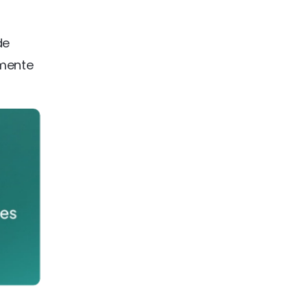
de
amente