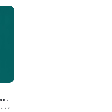
ária.
ica e