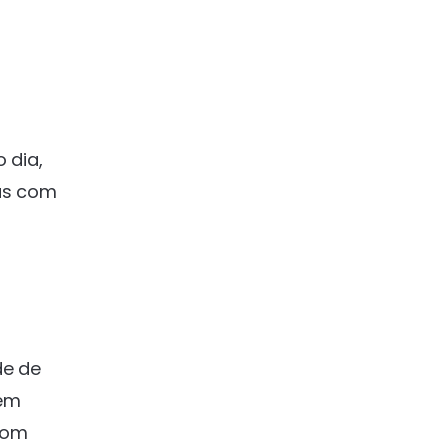
 dia,
as com
de de
 em
com