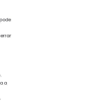
 pode
errar
.
a a
o