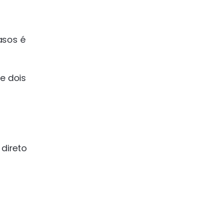
u
asos é
e dois
direto