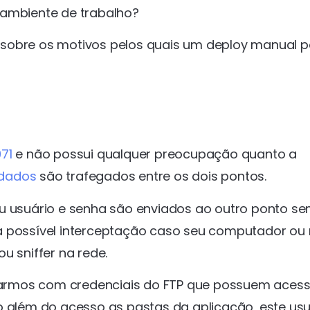
 ambiente de trabalho?
 sobre os motivos pelos quais um deploy manual 
71
e não possui qualquer preocupação quanto a
dados
são trafegados entre os dois pontos.
eu usuário e senha são enviados ao outro ponto s
a possível interceptação caso seu computador ou
 sniffer na rede.
armos com credenciais do FTP que possuem aces
o além do acesso as pastas da aplicação, este usu