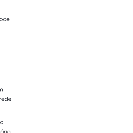
pode
em
 rede
so
ário