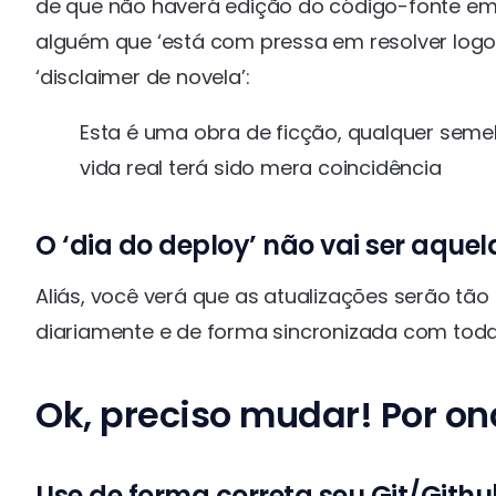
de que não haverá edição do código-fonte em
alguém que ‘está com pressa em resolver logo
‘disclaimer de novela’:
Esta é uma obra de ficção, qualquer sem
vida real terá sido mera coincidência
O ‘dia do deploy’ não vai ser aque
Aliás, você verá que as atualizações serão tão
diariamente e de forma sincronizada com toda
Ok, preciso mudar! Por o
Use de forma correta seu Git/Githu