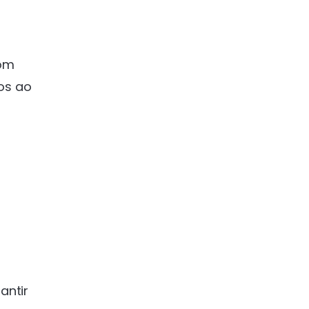
com
os ao
antir