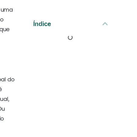
a uma
do
Índice
 que
pal do
ê
ual,
Ou
do