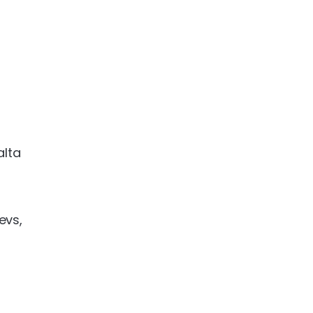
alta
evs,