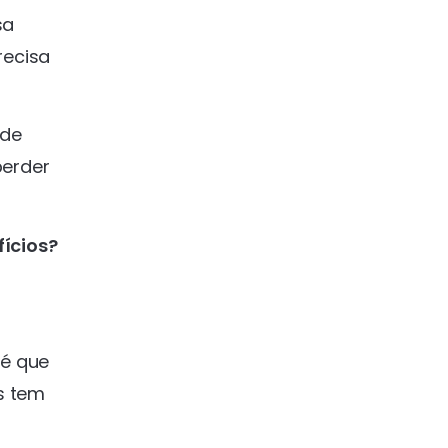
sa
recisa
 de
perder
ícios?
 é que
s tem