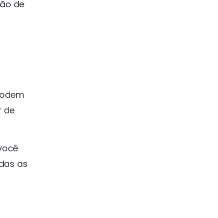
tão de
 podem
r de
 você
das as