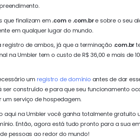
mpreendimento.
s que finalizam em
.com
e
.com.br
e sobre o seu a
nte em qualquer lugar do mundo.
a registro de ambos, já que a terminação .
com.br
t
onal na Umbler tem o custo de R$ 36,00 e mais de 10
necessário um
registro de domínio
antes de dar ess
á ser construído e para que seu funcionamento oc
r um serviço de hospedagem.
ínio aqui na Umbler você ganha totalmente gratuito
mínio. Então, agora está tudo pronto para a sua e
es de pessoas ao redor do mundo!