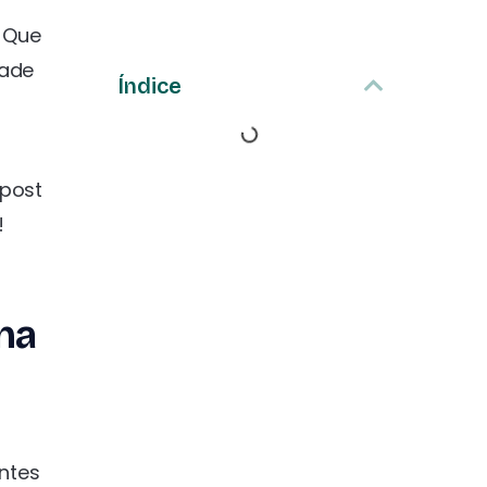
? Que
dade
Índice
 post
!
 na
ntes