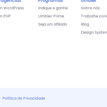
a agências
Programas
Umbler
m WordPress
Indique e ganhe
Sobre nós
m PHP
Umbler Prime
Trabalhe con
Seja um afiliado
Blog
Design Syste
•
Política de Privacidade