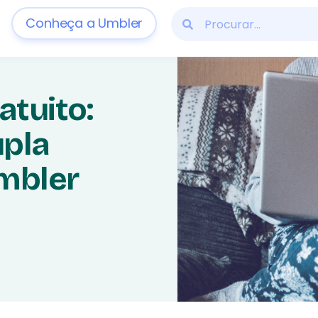
Conheça a Umbler
atuito:
upla
mbler