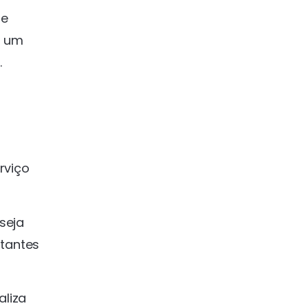
de
o um
.
rviço
seja
tantes
aliza