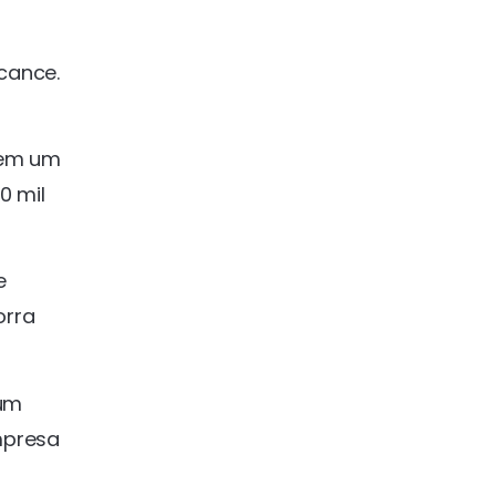
lcance.
em um
0 mil
e
orra
 um
mpresa