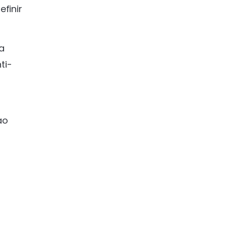
finir
ua
ti-
ao