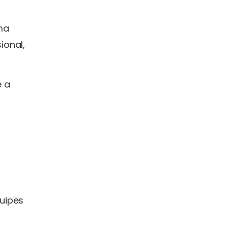
ma
ional,
e a
uipes