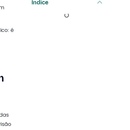
Índice
em
ico: é
m
s
 das
visão