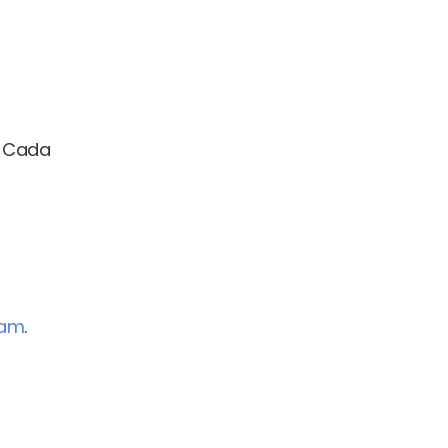
. Cada
am
.