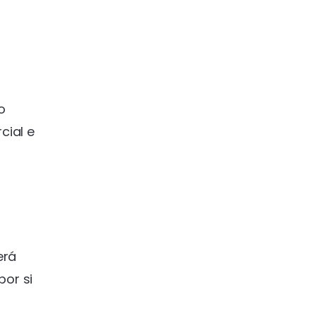
o
cial e
erá
por si