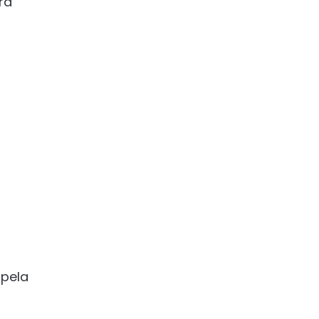
ra
 pela