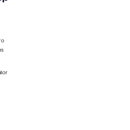
ro
as
lor