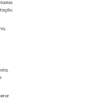
etadas
itação.
na,
osta,
e
perar