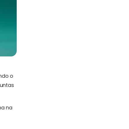
ndo o
untas
na na