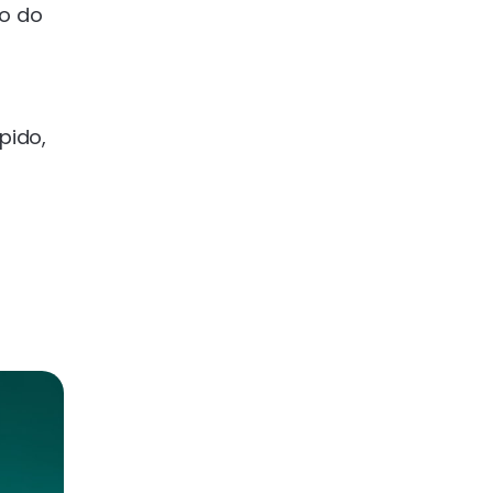
ro do
s
pido,