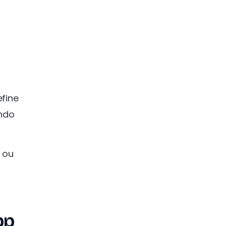
fine
ndo
 ou
pp