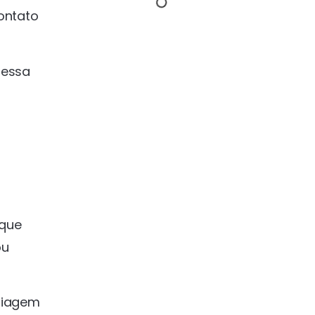
ontato
 essa
 que
ou
riagem