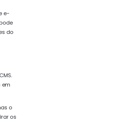
e e-
 pode
es do
 CMS.
s em
nas o
irar os