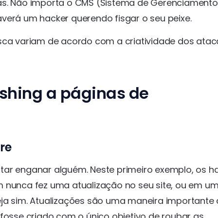
mas. Não importa o CMS (Sistema de Gerenciamento
verá um hacker querendo fisgar o seu peixe.
sca variam de acordo com a criatividade dos atac
ishing a páginas de
re
tar enganar alguém. Neste primeiro exemplo, os h
m nunca fez uma atualização no seu site, ou em u
eja sim. Atualizações são uma maneira importante
 fosse criado com o único objetivo de roubar as