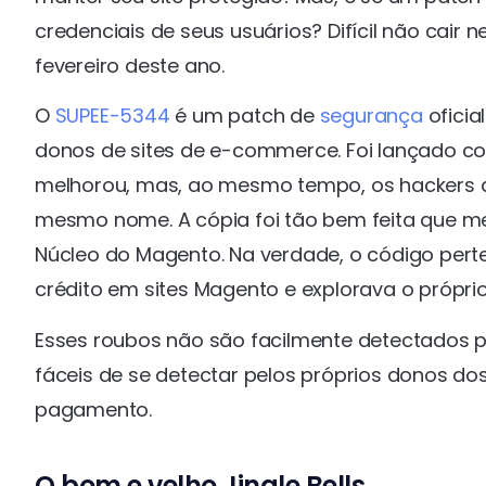
credenciais de seus usuários? Difícil não cair 
fevereiro deste ano.
O
SUPEE-5344
é um patch de
segurança
oficia
donos de sites de e-commerce. Foi lançado co
melhorou, mas, ao mesmo tempo, os hackers 
mesmo nome. A cópia foi tão bem feita que m
Núcleo do Magento. Na verdade, o código per
crédito em sites Magento e explorava o própri
Esses roubos não são facilmente detectados pel
fáceis de se detectar pelos próprios donos do
pagamento.
O bom e velho Jingle Bells