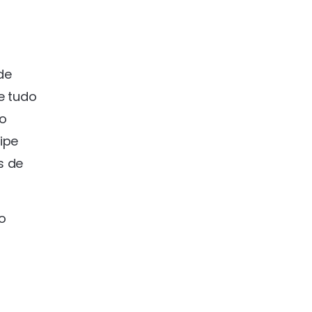
de
e tudo
 o
ipe
s de
o