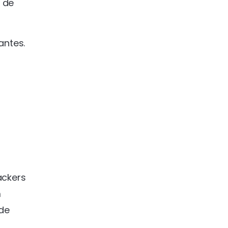
 de
antes.
ackers
m
 de