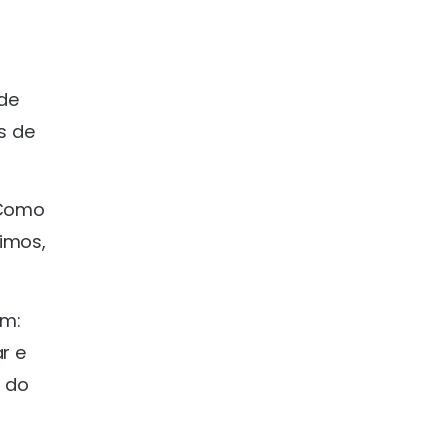
de
s de
 Como
timos,
im:
r e
 do