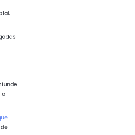
tal.
egadas
onfunde
 o
que
 de