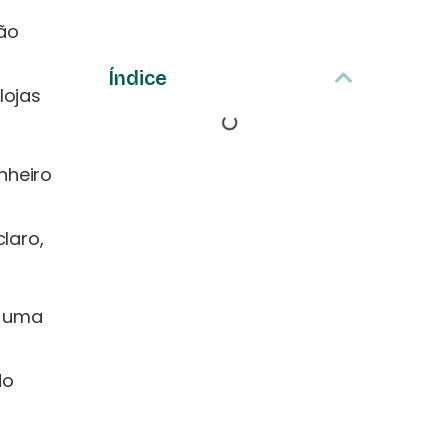
são
Índice
lojas
nheiro
laro,
r uma
do