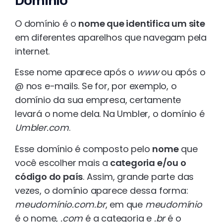
Domínio
O domínio é o
nome que identifica um site
em diferentes aparelhos que navegam pela
internet.
Esse nome aparece após o
www
ou após o
@ nos e-mails. Se for, por exemplo, o
domínio da sua empresa, certamente
levará o nome dela. Na Umbler, o domínio é
Umbler.com
.
Esse domínio é composto pelo
nome
que
você escolher mais a
categoria e/ou o
código do país
. Assim, grande parte das
vezes, o domínio aparece dessa forma:
meudomínio.com.br
, em que
meudomínio
é o nome,
.com
é a categoria e
.br
é o