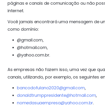
páginas e canais de comunicação ou não possu
internet.
Você jamais encontrará uma mensagem de um
como domínio:
@gmail.com,
@hotmail.com,
@yahoo.com.br.
As empresas não fazem isso, uma vez que qu
canais, utilizando, por exemplo, os seguintes e
bancodofulano2020@gmail.com
,
donaldtrumppresidente@hotmail.com
,
nomedasuaempresa@yahoo.com.br
.