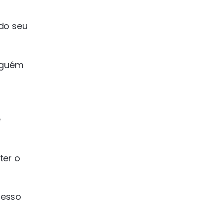
do seu
alguém
e
ter o
cesso