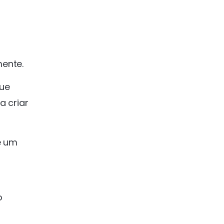
mente.
que
a criar
e um
o