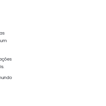
nas
 um
mações
s.
 mundo