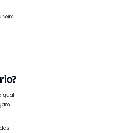
aneira
rio?
o qual
egam
 dos