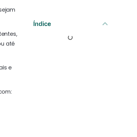
esejam
Índice
tentes,
ou até
ais e
 com: