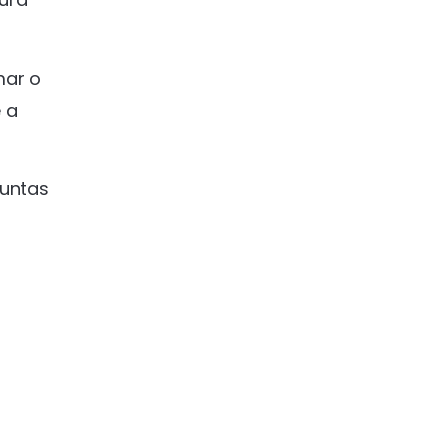
mar o
 a
guntas