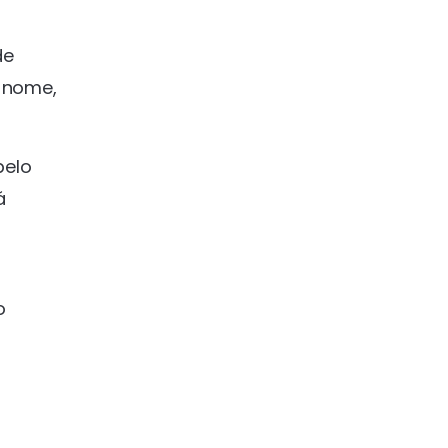
de
 nome,
pelo
á
o