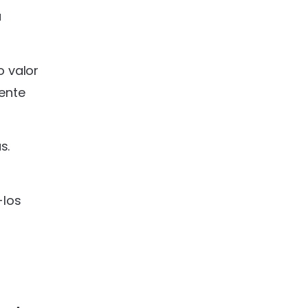
a
o valor
ente
s.
-los