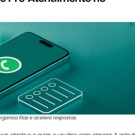
niza filas e acelera respostas.
er objetivo e guiar o usuário com clareza. A estru