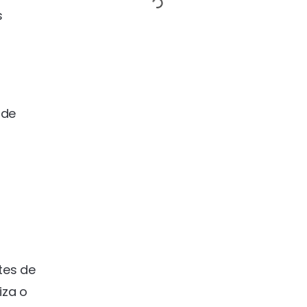
s
 de
tes de
iza o