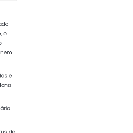
tado
, o
o
ornem
dos e
plano
ário
tus de