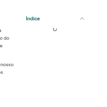
Índice
a
ão do
 e
 nosso
os