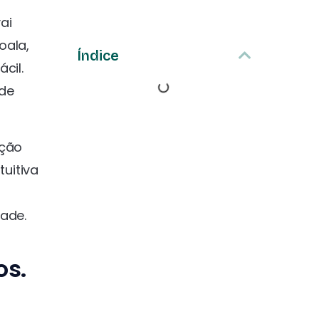
ai
oala,
Índice
cil.
 de
ação
uitiva
dade.
os.