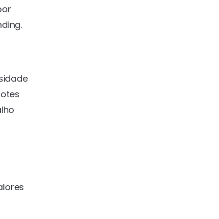
por
ding.
rsidade
cotes
alho
alores