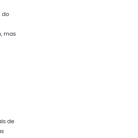
o do
o, mas
is de
as