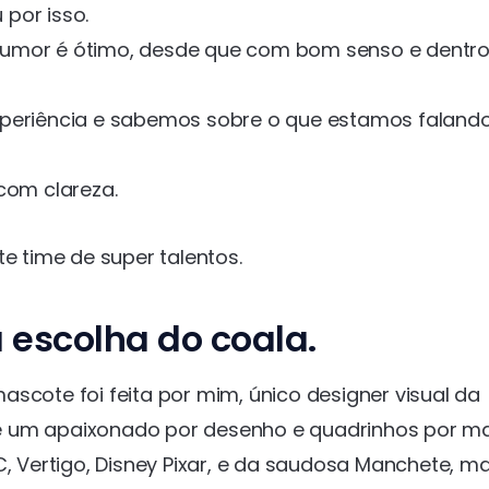
por isso.
humor é ótimo, desde que com bom senso e dentr
xperiência e sabemos sobre o que estamos faland
com clareza.
te time de super talentos.
 escolha do coala.
scote foi feita por mim, único designer visual da
e um apaixonado por desenho e quadrinhos por ma
C, Vertigo, Disney Pixar, e da saudosa Manchete, m