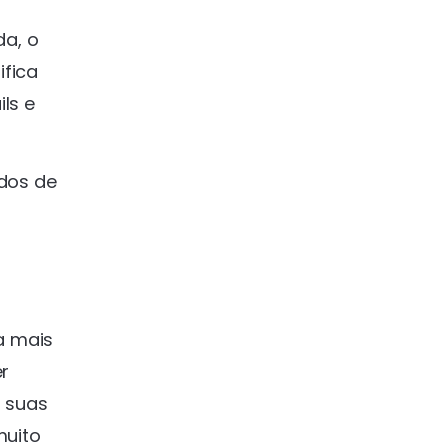
da, o
ifica
ls e
ados de
a mais
er
r suas
muito