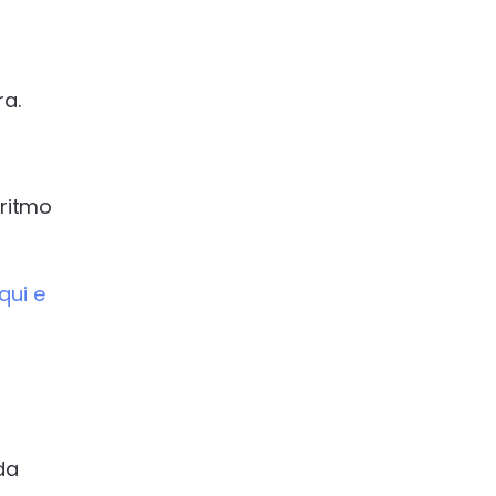
ra.
 ritmo
qui e
da