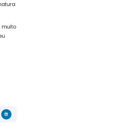
natura
 muito
eu