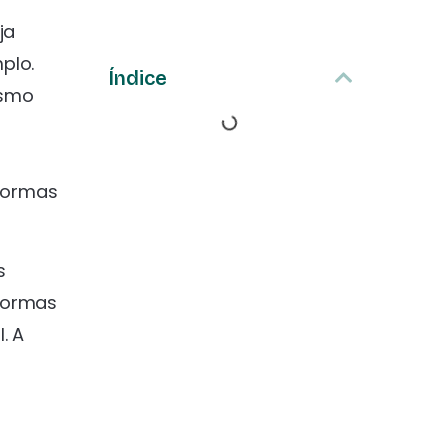
ja
plo.
Índice
esmo
aformas
s
aformas
. A