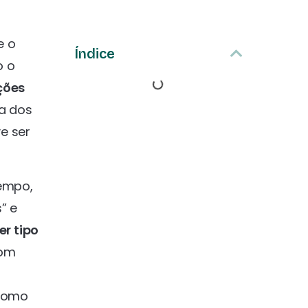
e o
Índice
o o
ções
ia dos
e ser
empo,
” e
r tipo
com
 como