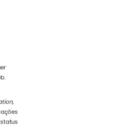
uer
b.
ation
,
icações
status