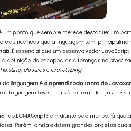
e é um ponto que sempre merece destaque: um bo
e e as nuances que a linguagem tem, principalme
nais. É essencial que um desenvolvedor JavaScript
a definição de escopos, as diferenças no
strict 
o
hoisting
,
closures
e
prototyping
.
e da linguagem é
o aprendizado tanto do JavaScr
que a linguagem teve uma série de mudanças nessa
no
” do ECMAScript6 em diante pelo menos, já que 
dores. Porém, ainda existem grandes projetos que 