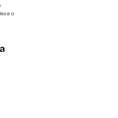
m
les
e o
ra