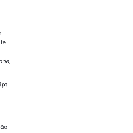
m
nte
mode
,
ipt
a
são