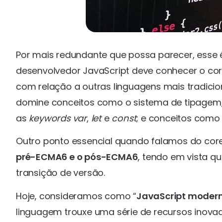
Por mais redundante que possa parecer, ess
desenvolvedor JavaScript deve conhecer o cor
com relação a outras linguagens mais tradicio
domine conceitos como o sistema de tipagem, 
as
keywords var
,
let
e
const
; e conceitos com
Outro ponto essencial quando falamos do cor
pré-ECMA6 e o pós-ECMA6
, tendo em vista 
transição de versão.
Hoje, consideramos como “
JavaScript moder
linguagem trouxe uma série de recursos inova