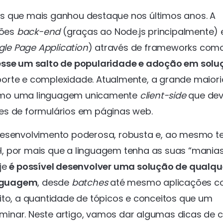
s que mais ganhou destaque nos últimos anos. A
ções
back-end
(graças ao Node.js principalmente) 
gle Page Application
) através de frameworks com
sse um salto de popularidade e adoção em solu
porte e complexidade. Atualmente, a grande maior
como uma linguagem unicamente
client-side
que dev
es de formulários em páginas web.
esenvolvimento poderosa, robusta e, ao mesmo t
, por mais que a linguagem tenha as suas “manias
je
é possível desenvolver uma solução de qualque
inguagem
, desde
batches
até mesmo aplicações 
uito, a quantidade de tópicos e conceitos que um
minar. Neste artigo, vamos dar algumas dicas de